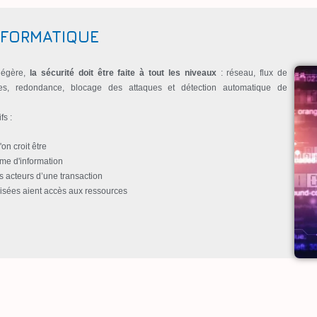
INFORMATIQUE
 légère,
la sécurité doit être faite à tout les niveaux
: réseau, flux de
es, redondance, blocage des attaques et détection automatique de
fs :
on croit être
ème d'information
uls acteurs d’une transaction
orisées aient accès aux ressources